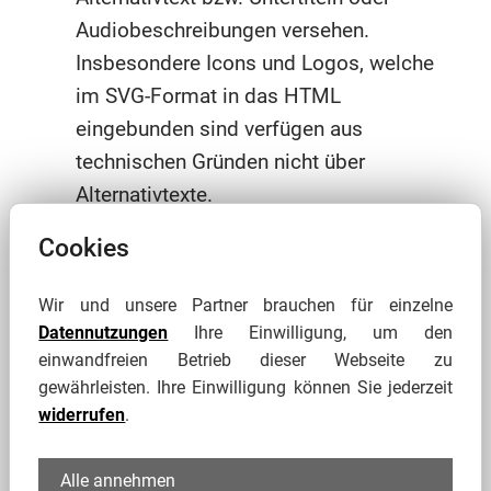
Audiobeschreibungen versehen.
Insbesondere Icons und Logos, welche
im SVG-Format in das HTML
eingebunden sind verfügen aus
technischen Gründen nicht über
Alternativtexte.
Interaktive und unwesentliche Elemente
Cookies
Elemente wie Bildergalerien, Akkordeon-
Reiter, Slide-Funktionen oder rein
Wir und unsere Partner brauchen für einzelne
dekorative Gestaltungselemente sind nur
Datennutzungen
Ihre Einwilligung, um den
teilweise barrierefrei nutzbar.
einwandfreien Betrieb dieser Webseite zu
gewährleisten. Ihre Einwilligung können Sie jederzeit
PDF- und sonstige Dokumente
widerrufen
.
Dokumente (z.B. PDF), welche über die
Webseite bereitgestellt bzw. erstellt
Alle annehmen
werden, sind nicht barrierefrei. Sie sind u.