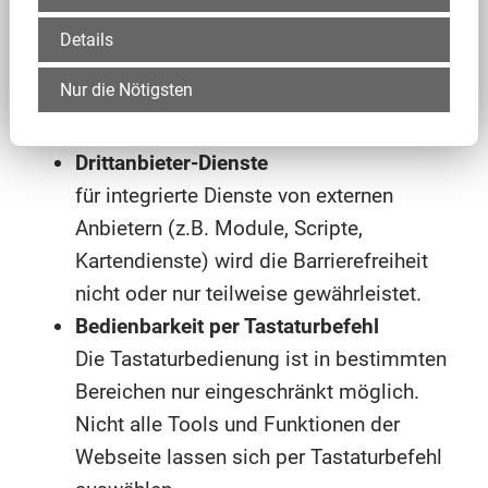
a. nicht in gut lesbarer Standardschrift
Details
verfügbar, nicht mit Lesezeichen oder
Nur die Nötigsten
ggf. auch nicht mit Alternativtexten für
Bilder versehen.
Drittanbieter-Dienste
für integrierte Dienste von externen
Anbietern (z.B. Module, Scripte,
Kartendienste) wird die Barrierefreiheit
nicht oder nur teilweise gewährleistet.
Bedienbarkeit per Tastaturbefehl
Die Tastaturbedienung ist in bestimmten
Bereichen nur eingeschränkt möglich.
Nicht alle Tools und Funktionen der
Webseite lassen sich per Tastaturbefehl