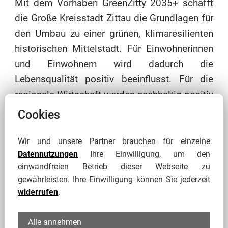
Mit dem Vorhaben GreenZitty 2035+ schafft
die Große Kreisstadt Zittau die Grundlagen für
den Umbau zu einer grünen, klimaresilienten
historischen Mittelstadt. Für Einwohnerinnen
und Einwohnern wird dadurch die
Lebensqualität positiv beeinflusst. Für die
regionale Wirtschaft werden nachhaltig positiv
wirkende Standortbedingungen geschaffen
Cookies
und Wirtschaftspartner gleichermaßen in den
Klimaanpassungs- und Gestaltungsprozess
Wir und unsere Partner brauchen für einzelne
Datennutzungen
Ihre Einwilligung, um den
aktiv und wertschöpfend eingebunden.
einwandfreien Betrieb dieser Webseite zu
gewährleisten. Ihre Einwilligung können Sie jederzeit
mehr erfahren
widerrufen
.
Alle annehmen